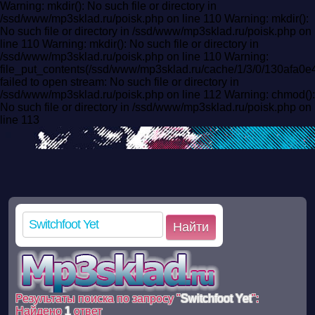
Warning: mkdir(): No such file or directory in
/ssd/www/mp3sklad.ru/poisk.php on line 110 Warning: mkdir():
No such file or directory in /ssd/www/mp3sklad.ru/poisk.php on
line 110 Warning: mkdir(): No such file or directory in
/ssd/www/mp3sklad.ru/poisk.php on line 110 Warning:
file_put_contents(/ssd/www/mp3sklad.ru/cache/1/3/0/130afa
failed to open stream: No such file or directory in
/ssd/www/mp3sklad.ru/poisk.php on line 112 Warning: chmod():
No such file or directory in /ssd/www/mp3sklad.ru/poisk.php on
line 113
Найти
Результаты поиска по запросу "
Switchfoot Yet
":
Найдено
1
ответ