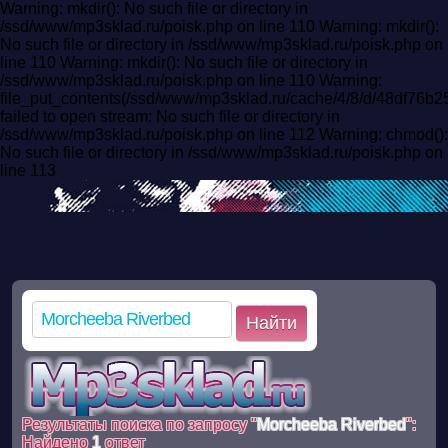
Warning: mkdir(): No such file or directory in
/ssd/www/mp3sklad.ru/poisk.php on line 110 Warning: mkdir():
No such file or directory in /ssd/www/mp3sklad.ru/poisk.php on
line 110 Warning: mkdir(): No such file or directory in
/ssd/www/mp3sklad.ru/poisk.php on line 110 Warning:
file_put_contents(/ssd/www/mp3sklad.ru/cache/4/8/d/48df76
failed to open stream: No such file or directory in
/ssd/www/mp3sklad.ru/poisk.php on line 112 Warning: chmod():
No such file or directory in /ssd/www/mp3sklad.ru/poisk.php on
line 113
Найти
Результаты поиска по запросу "
Morcheeba Riverbed
":
Найдено
1
ответ