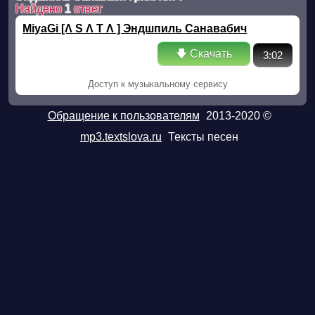
Найдено
1
ответ
MiyaGi [Λ S Λ T Λ ] Эндшпиль Санавабич
рингтон
🡇 Скачать
3:02
Доступ к музыкальному сервису
Обращение к пользователям
2013-2020 ©
mp3.textslova.ru
Тексты песен