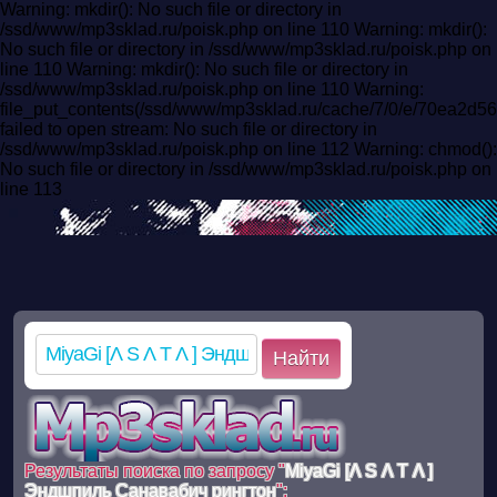
Warning: mkdir(): No such file or directory in
/ssd/www/mp3sklad.ru/poisk.php on line 110 Warning: mkdir():
No such file or directory in /ssd/www/mp3sklad.ru/poisk.php on
line 110 Warning: mkdir(): No such file or directory in
/ssd/www/mp3sklad.ru/poisk.php on line 110 Warning:
file_put_contents(/ssd/www/mp3sklad.ru/cache/7/0/e/70ea2
failed to open stream: No such file or directory in
/ssd/www/mp3sklad.ru/poisk.php on line 112 Warning: chmod():
No such file or directory in /ssd/www/mp3sklad.ru/poisk.php on
line 113
Найти
Результаты поиска по запросу "
MiyaGi [Λ S Λ T Λ ]
Эндшпиль Санавабич рингтон
":