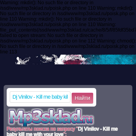
Warning: mkdir(): No such file or directory in
/ssd/www/mp3sklad.ru/poisk.php on line 110 Warning: mkdir():
No such file or directory in /ssd/www/mp3sklad.ru/poisk.php on
line 110 Warning: mkdir(): No such file or directory in
/ssd/www/mp3sklad.ru/poisk.php on line 110 Warning:
file_put_contents(/ssd/www/mp3sklad.ru/cache/8/5/f/85fdf3
failed to open stream: No such file or directory in
/ssd/www/mp3sklad.ru/poisk.php on line 112 Warning: chmod():
No such file or directory in /ssd/www/mp3sklad.ru/poisk.php on
line 113
Найти
Результаты поиска по запросу "
Dj Vinilov - Kill me
baby kill me with your love
":