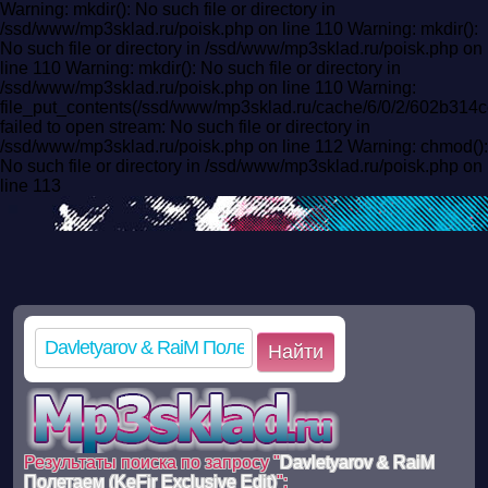
Warning: mkdir(): No such file or directory in
/ssd/www/mp3sklad.ru/poisk.php on line 110 Warning: mkdir():
No such file or directory in /ssd/www/mp3sklad.ru/poisk.php on
line 110 Warning: mkdir(): No such file or directory in
/ssd/www/mp3sklad.ru/poisk.php on line 110 Warning:
file_put_contents(/ssd/www/mp3sklad.ru/cache/6/0/2/602b31
failed to open stream: No such file or directory in
/ssd/www/mp3sklad.ru/poisk.php on line 112 Warning: chmod():
No such file or directory in /ssd/www/mp3sklad.ru/poisk.php on
line 113
Найти
Результаты поиска по запросу "
Davletyarov & RaiM
Полетаем (KeFir Exclusive Edit)
":