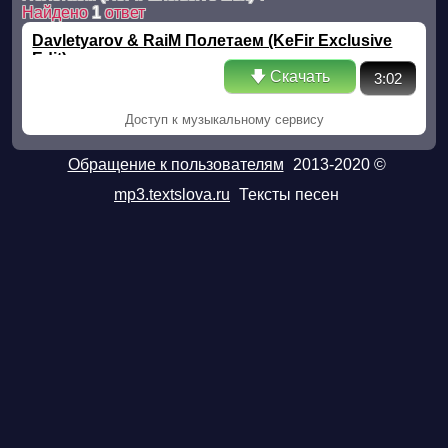
Найдено
1
ответ
Davletyarov & RaiM Полетаем (KeFir Exclusive
Edit)
🡇 Скачать
3:02
Доступ к музыкальному сервису
Обращение к пользователям
2013-2020 ©
mp3.textslova.ru
Тексты песен