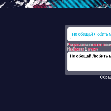
Warning: mkdir(): No such file or directory in /ssd/www/mp3skla
mkdir(): No such file or directory in /ssd/www/mp3sklad.ru/pois
file_put_contents(/ssd/www/mp3sklad.ru/cache/0/b/c/0bc3bbca7
on line 112 Warning: chmod(): No such file or directory in /ssd
Результаты поиска по з
Найдено
1
ответ
Не обещай Любить м
Обращ