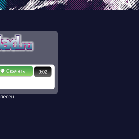
ectory in /ssd/www/mp3sklad.ru/poisk.php on line 110 Warning:
 No such file or directory in /ssd/www/mp3sklad.ru/poisk.php
🡇 Скачать
3:02
 песен