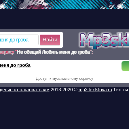
d.ru/poisk.php on line 110 Warning: mkdir(): No such file or dir
k.php on line 110 Warning:
85cef8aafa41d5ec3d2d4bd_1_poisk.tmp): failed to open stream:
/www/mp3sklad.ru/poisk.php on line 113
Найти
апросу "
Не обещай Любить меня до гроба
":
еня до гроба
Доступ к музыкальному сервису
ение к пользователям
2013-2020 ©
mp3.textslova.ru
Тексты