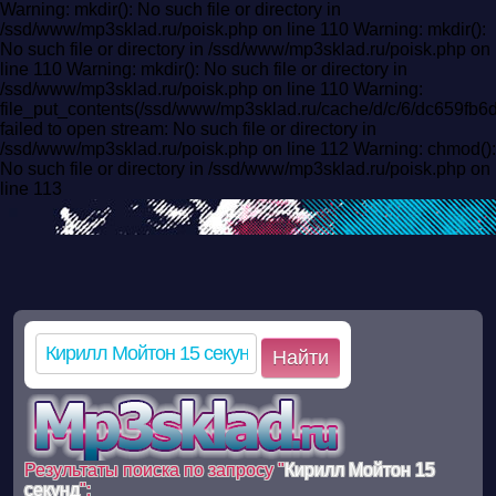
Warning: mkdir(): No such file or directory in
/ssd/www/mp3sklad.ru/poisk.php on line 110 Warning: mkdir():
No such file or directory in /ssd/www/mp3sklad.ru/poisk.php on
line 110 Warning: mkdir(): No such file or directory in
/ssd/www/mp3sklad.ru/poisk.php on line 110 Warning:
file_put_contents(/ssd/www/mp3sklad.ru/cache/d/c/6/dc659f
failed to open stream: No such file or directory in
/ssd/www/mp3sklad.ru/poisk.php on line 112 Warning: chmod():
No such file or directory in /ssd/www/mp3sklad.ru/poisk.php on
line 113
Найти
Результаты поиска по запросу "
Кирилл Мойтон 15
секунд
":