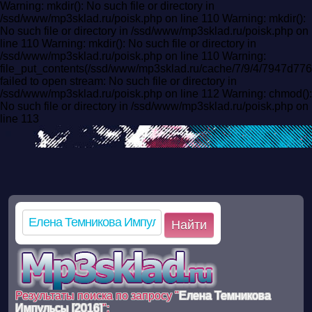
Warning: mkdir(): No such file or directory in
/ssd/www/mp3sklad.ru/poisk.php on line 110 Warning: mkdir():
No such file or directory in /ssd/www/mp3sklad.ru/poisk.php on
line 110 Warning: mkdir(): No such file or directory in
/ssd/www/mp3sklad.ru/poisk.php on line 110 Warning:
file_put_contents(/ssd/www/mp3sklad.ru/cache/7/9/4/7947d7
failed to open stream: No such file or directory in
/ssd/www/mp3sklad.ru/poisk.php on line 112 Warning: chmod():
No such file or directory in /ssd/www/mp3sklad.ru/poisk.php on
line 113
Найти
Результаты поиска по запросу "
Елена Темникова
Импульсы [2016]
":