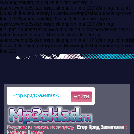
Warning: mkdir(): No such file or directory in
/ssd/www/mp3sklad.ru/poisk.php on line 110 Warning: mkdir():
No such file or directory in /ssd/www/mp3sklad.ru/poisk.php on
line 110 Warning: mkdir(): No such file or directory in
/ssd/www/mp3sklad.ru/poisk.php on line 110 Warning:
file_put_contents(/ssd/www/mp3sklad.ru/cache/4/f/d/4fd2e8e
failed to open stream: No such file or directory in
/ssd/www/mp3sklad.ru/poisk.php on line 112 Warning: chmod():
No such file or directory in /ssd/www/mp3sklad.ru/poisk.php on
line 113
Найти
Результаты поиска по запросу "
Егор Крид Зажигалки
":
Найдено
1
ответ