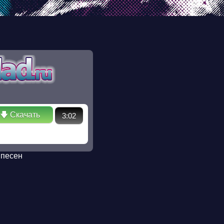
ectory in /ssd/www/mp3sklad.ru/poisk.php on line 110 Warning:
 No such file or directory in /ssd/www/mp3sklad.ru/poisk.php
🡇 Скачать
3:02
 песен