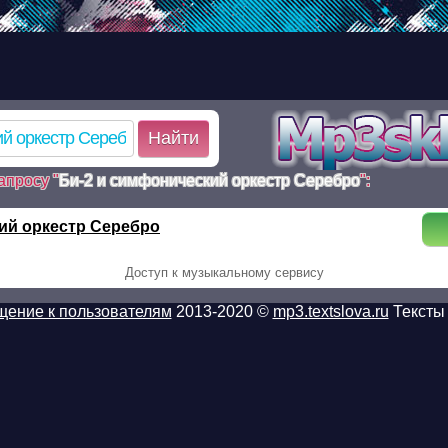
d.ru/poisk.php on line 110 Warning: mkdir(): No such file or dir
k.php on line 110 Warning:
d4940316ea16aaa2255a3d6_1_poisk.tmp): failed to open stream:
/www/mp3sklad.ru/poisk.php on line 113
Найти
апросу "
Би-2 и симфонический оркестр Серебро
":
ий оркестр Серебро
Доступ к музыкальному сервису
ение к пользователям
2013-2020 ©
mp3.textslova.ru
Тексты