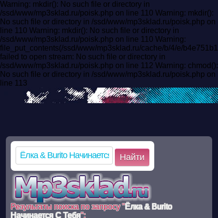
Warning: mkdir(): No such file or directory in
/ssd/www/mp3sklad.ru/poisk.php on line 110 Warning: mkdir():
No such file or directory in /ssd/www/mp3sklad.ru/poisk.php on
line 110 Warning: mkdir(): No such file or directory in
/ssd/www/mp3sklad.ru/poisk.php on line 110 Warning:
file_put_contents(/ssd/www/mp3sklad.ru/cache/b/4/e/b4e75
failed to open stream: No such file or directory in
/ssd/www/mp3sklad.ru/poisk.php on line 112 Warning: chmod():
No such file or directory in /ssd/www/mp3sklad.ru/poisk.php on
line 113
Найти
Результаты поиска по запросу "
Ёлка & Burito
Начинается С Тебя
":