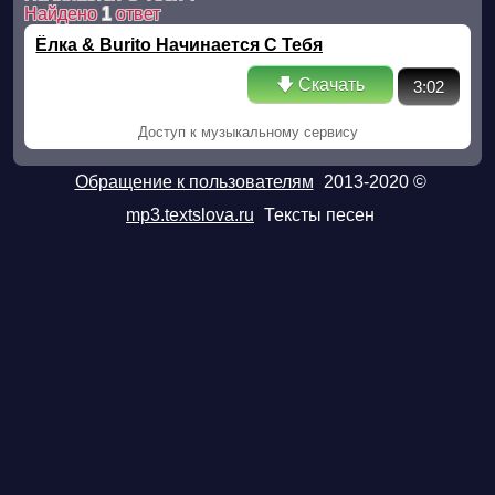
Найдено
1
ответ
Ёлка & Burito Начинается С Тебя
🡇 Скачать
3:02
Доступ к музыкальному сервису
Обращение к пользователям
2013-2020 ©
mp3.textslova.ru
Тексты песен